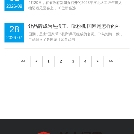
4月20日，在省政府新闻办召开的2023年河北大工匠年度人
2026-08
物记者见面会上，10位新当选
让品牌成为热搜王、吸粉机 国潮是怎样的神
28
仙存在？
国潮，是由“国家”和“潮牌”共同组成的名词。Ta与潮牌一致，
2026-07
产品融入了各国设计师自己的
<<
<
1
2
3
4
>
>>