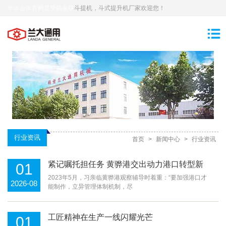
华体会体育网是赞助曼联
斗提机，斗式提升机厂家欢迎您！
行业资讯
首页
>
新闻中心
>
行业资讯
紧记嘱托担任务 黄骅港交出动力港口转型新
01
答卷
2023年5月，习亲临黄骅港观察辅导时着重：“要加强港口才
2026-08
能制作，立异管理体制机制，尽
工匠精神在生产一线闪耀光芒
01