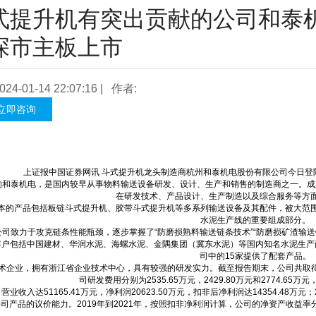
式提升机有突出贡献的公司和泰
深市主板上市
024-01-14 22:07:16 | 作者:
斗式提升机
立即咨询
上证报中国证券网讯 斗式提升机龙头制造商杭州和泰机电股份有限公司今日登陆
和泰机电，是国内较早从事物料输送设备研发、设计、生产和销售的制造商之一。成
在研发技术、产品设计、生产制造以及综合服务等方
产品包括板链斗式提升机、胶带斗式提升机等多系列输送设备及其配件，被大范围
水泥生产线的重要组成部分。
力于攻克链条性能瓶颈，逐步掌握了“防磨损熟料输送链条技术”“防磨损矿渣输送链技
包括中国建材、华润水泥、海螺水泥、金隅集团（冀东水泥）等国内知名水泥生产商，
司中的15家提供了配套产品。
业，拥有浙江省企业技术中心，具有较强的研发实力。截至报告期末，公司共取得发明专利
司研发费用分别为2535.65万元，2429.80万元和2774.6
收入达51165.41万元，净利润20623.50万元，扣非后净利润达14354.48万元；
产品的议价能力。2019年到2021年，按照扣非净利润计算，公司的净资产收益率分别达