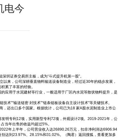
机电今
深圳证券交易所主板，成为“斗式提升机第一股”。
立以来，公司深耕垂直物料输送设备制造业，经过近30年的稳步发展，
面积累了丰富的经验。
的应用于水泥建材等行业，一般适用于厂区内水泥等散状物料提升，是
术”“输送链密 封技术”“链条链板设备自主设计技术”等关键技术。
还出口多个国家。根据统计，公司已为18 家A股水泥制造业上市公
12项，实用新型专利72项，外观设计2项。2019-2021年，公
5万元，占当年出售的收益均超过5%。
2022年上半年，公司营业收入达26890.26万元，扣非净利润达6906.94
到23.97%、28.15%和31.02%。（陶君）返回搜狐，查看更加多