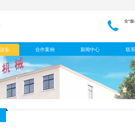
全*
效
13
设备
合作案例
新闻中心
联